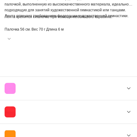
палочкой, выполненную из высококачественного материала, идеально
подходящую для занятий художественной гимнастикой или танцами.
Лента отвечает требованиям федерации художественной гимнастики.
Лента крепится к палочке при помощи небольшого карабина.
Палочка 56 см. Вес 70 г Длина 6 м