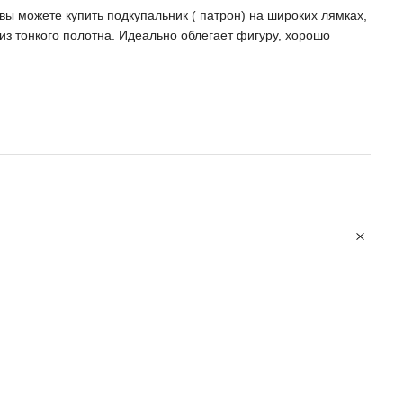
вы можете купить подкупальник ( патрон) на широких лямках,
из тонкого полотна. Идеально облегает фигуру, хорошо
е, благодаря обработке краев силиконовой лентой.
йдет для самых маленьких танцовщиц и гимнасток : легко
но фиксируется, невозможно запутаться в лямках.
И с
 зрения гимнастический купальник одетый поверх
трится идеально. Бельё абсолютно невидимо! Подходят для
тивных залах и на открытом воздухе. Незаменимый аксессуар
смена. Состав ткани: 86% полиамид и 14% эластан. После
форму.