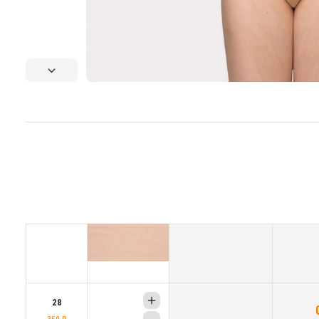
28
350 ₽