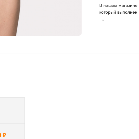
В нашем магазине 
который выполнен 
фиксируется на тел
Подкупальник подо
надевается, надеж
эстэтической точки
подкупальника смо
тренировок в спор
в гардеробе спорт
стирки не теряет 
0 ₽