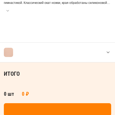
гимнастикой. Классический окат ножки, края обработаны силиконовой
лентой, для наилучшей фиксации на теле. Трусики - невидимки приятны
к телу, практически не ощущаются и не мешают движениям. С
эстэтической точки зрения гимнастический купальник, одетый поверх
таких трусов, смотрится идеально. Бельё абсолютно невидимо! Трусы
имеют хорошую воздухопроницаемость, идеальное прилегание к телу,
также высокую устойчивость к истиранию.
ИТОГО
0 шт
0 ₽
ДОБАВИТЬ В КОРЗИНУ