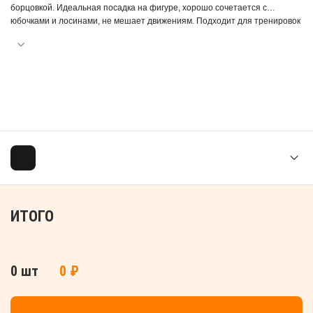
борцовкой. Идеальная посадка на фигуре, хорошо сочетается с
юбочками и лосинами, не мешает движениям. Подходит для тренировок
в гимнастическом или хореографическом залах, можно носить как
нижнее белье. Состав ткани: 88% хлопок и 12% эластан. Натуральный
хлопок гигиеничен, приятен к коже, «дарит» комфорт, позволяет телу
дышать. Эластан добавляется к волокнам материала и придает ему
эластичность и несминаемость. После стирки спортивное изделие не
теряет форму.
ИТОГО
0 шт
0 ₽