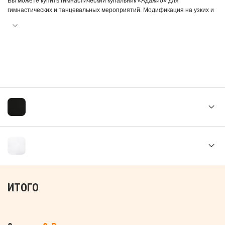
Вы можете купить гимнастический купальник «Адажио» для
гимнастических и танцевальных мероприятий. Модификация на узких и
тонких лямках имеет спереди неглубокий округлый вырез, спина
закрыта до середины линии лопаток. «Адажио» хорошо смотрится в
сочетании с лосинами или юбкой.
Ткань состоит из 88% хлопка и 12% эластана. Натуральный хлопок
гарантирует коже комфортные ощущения. Благодаря присутствию
эластана изделие плотно сидит на теле, обтягивает тело и легко
возвращает свою форму. Наш купальник выдерживает множественные
стирки.
ИТОГО