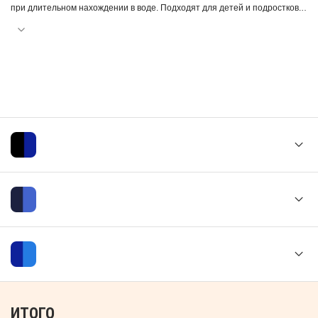
при длительном нахождении в воде. Подходят для детей и подростков.
Благодаря итальянским материалам изделие прослужит долго. Состав
ткани полиамид 80%, эластан 20% гарантируют износостойкость.
Интересные расцветки удовлетворят вкус любого юного спортсмена.
Плавки не требуют особого ухода, легко стираются и быстро сохнут.
ИТОГО