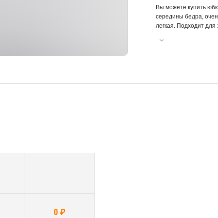
Вы можете купить юбку
середины бедра, очен
легкая. Подходит для
идеальное дополнение
стирки, идеально сид
спортивному изделию 
ухода.
0 ₽